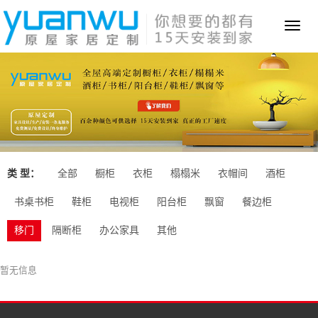
Toggl
naviga
类 型：
全部
橱柜
衣柜
榻榻米
衣帽间
酒柜
书桌书柜
鞋柜
电视柜
阳台柜
飘窗
餐边柜
移门
隔断柜
办公家具
其他
暂无信息