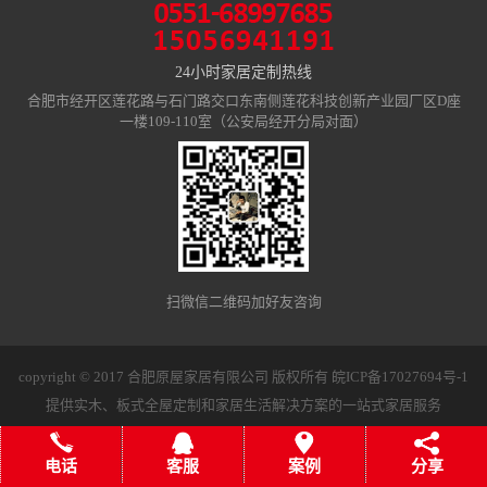
24小时家居定制热线
合肥市经开区莲花路与石门路交口东南侧莲花科技创新产业园厂区D座
一楼109-110室（公安局经开分局对面）
扫微信二维码加好友咨询
copyright © 2017 合肥原屋家居有限公司 版权所有
皖ICP备17027694号-1
提供实木、板式全屋定制和家居生活解决方案的一站式家居服务
电话
客服
案例
分享