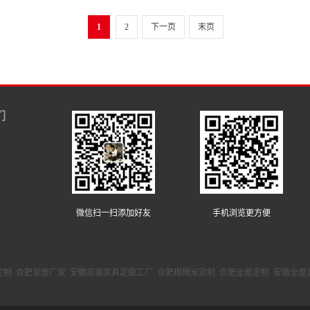
1
2
下一页
末页
们
微信扫一扫添加好友
手机浏览更方便
定制
合肥家居厂家
安徽高端家具定做工厂
合肥榻榻米定制
合肥全屋定制
安徽全屋