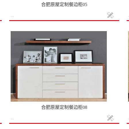
合肥原屋定制餐边柜05
...
合肥原屋定制餐边柜08
...