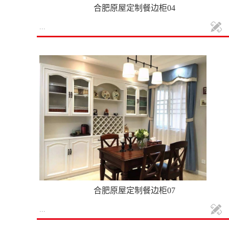
合肥原屋定制餐边柜04
...
合肥原屋定制餐边柜07
...