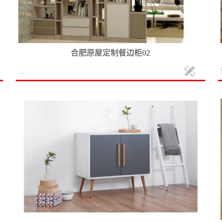
合肥原屋定制餐边柜02
...