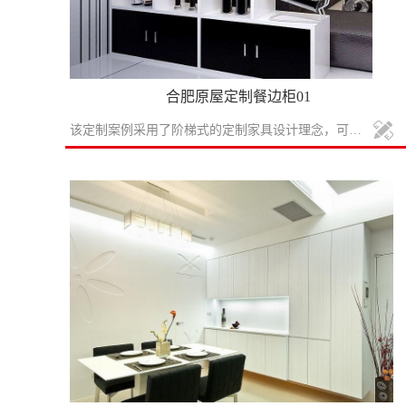
合肥原屋定制餐边柜01
该定制案例采用了阶梯式的定制家具设计理念，可以视觉扩容客厅的大小，黑白的设计理念和家里整体风格相呼应，红酒咖啡尽显定制家具的业主的生活品味。...