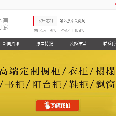
家居定制
热门搜索：
橱柜
|
榻榻米
|
阳台柜
新闻资讯
原屋特服
装修课堂
联系我