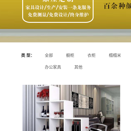
类 型：
全部
橱柜
衣柜
榻榻米
办公家具
其他