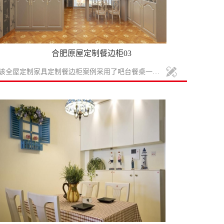
合肥原屋定制餐边柜03
该全屋定制家具定制餐边柜案例采用了吧台餐桌一体柜的设计思路，定制酒柜和玄关柜相互呼应，把整个餐厅布置的非常的奢华，西式的餐厅完全适合懂享受生活的全屋定制客户。...