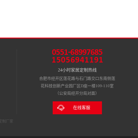
24小时家居定制热线
合肥市经开区莲花路与石门路交口东南侧莲
花科技创新产业园厂区D座一楼109-110室
（公安局经开分局对面）
在线客服
定制厂家