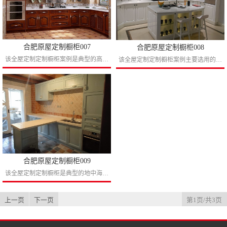
合肥原屋定制橱柜007
合肥原屋定制橱柜008
该全屋定制定制橱柜案例是典型的高大尚的定制橱柜作品，红木色的门板设计加上凸出线条一看就是高贵的象征，圆弧的转角柜设计可以把整套定制橱柜融为一个整体，台面选择小花的可以让高大上里有一...
该全屋定制定制橱柜案例主要选用的白色的设计格调，白色的门板白色的台面让你看起来更显洁净，有人说东方人比较崇尚西方的厨房文化，我们猜测这个业主或许就是一个海归，闲情雅致做一点西餐搞一...
合肥原屋定制橱柜009
该全屋定制定制橱柜是典型的地中海风格，简约的吧台让厨房也可以当做一个小餐厅来使用，目测这个厨房至少得有20平方左右，小编想说如果我有这么大的厨房我也这样设计，可是房价这么贵好想回农...
上一页
下一页
第1页/共3页