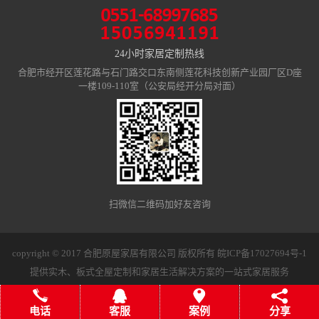
24小时家居定制热线
合肥市经开区莲花路与石门路交口东南侧莲花科技创新产业园厂区D座
一楼109-110室（公安局经开分局对面）
扫微信二维码加好友咨询
copyright © 2017 合肥原屋家居有限公司 版权所有
皖ICP备17027694号-1
提供实木、板式全屋定制和家居生活解决方案的一站式家居服务
电话
客服
案例
分享