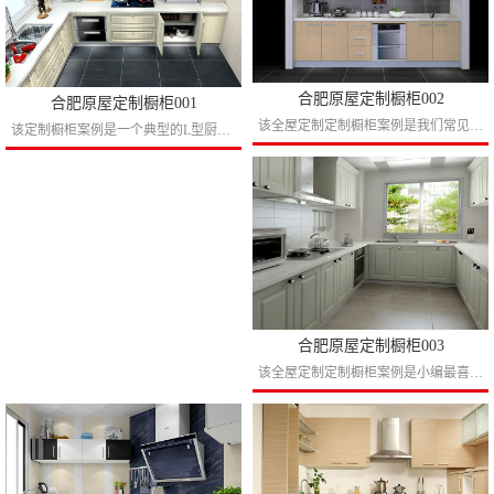
合肥原屋定制橱柜002
合肥原屋定制橱柜001
该全屋定制定制橱柜案例是我们常见的小户型一字型厨房设计，小户型开放式的厨房定制有时候很难做到高大尚，那我们就把定制橱柜搞得越简单越好，或许这套小房子里不一定天天烧饭，但是中国人有个...
该定制橱柜案例是一个典型的L型厨房户型的标杆，上柜嵌入式的油烟机设计可以让吊柜更加饱满，玻璃门的设计点缀使其更有格调，下柜嵌入式洗碗机可以说是现代生活的至高追求。...
合肥原屋定制橱柜003
该全屋定制定制橱柜案例是小编最喜欢的一套定制橱柜案例之一，也是大多数U型厨房户型定制橱柜案例的典型代表，浅色的吸塑门板带着点小花大气而不失浮夸，上柜顶线罗马柱设计使朋友到你家里就会...