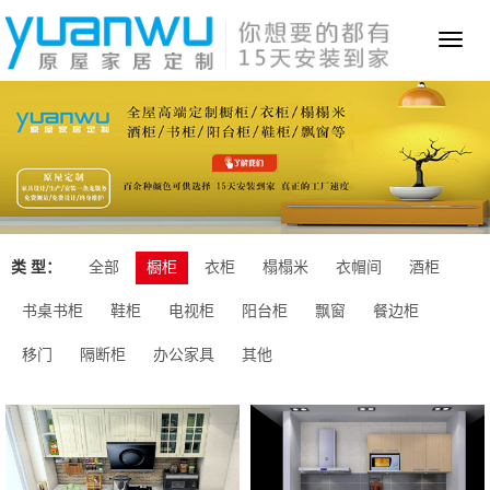
Toggl
naviga
类 型：
全部
橱柜
衣柜
榻榻米
衣帽间
酒柜
书桌书柜
鞋柜
电视柜
阳台柜
飘窗
餐边柜
移门
隔断柜
办公家具
其他